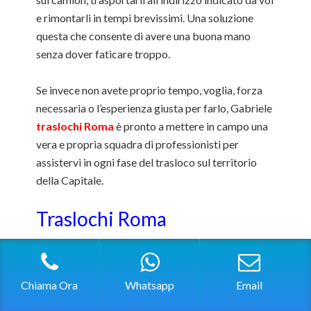
e rimontarli in tempi brevissimi. Una soluzione
questa che consente di avere una buona mano
senza dover faticare troppo.
Se invece non avete proprio tempo, voglia, forza
necessaria o l’esperienza giusta per farlo, Gabriele
traslochi Roma
è pronto a mettere in campo una
vera e propria squadra di professionisti per
assistervi in ogni fase del trasloco sul territorio
della Capitale.
Traslochi Roma
Con questa soluzione saranno infatti i nostri
addetti ad occuparsi di tutto il necessario
liberando il cliente da qualsiasi pensiero inutile e
Chiama Ora
Whatsapp
Email
sforzi di ogni sorta. Adottando questa formula